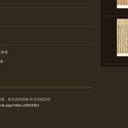
文獻處
影像
授權、影音資料授權-申請流程說明
rticle.aspx?sNo=03003061