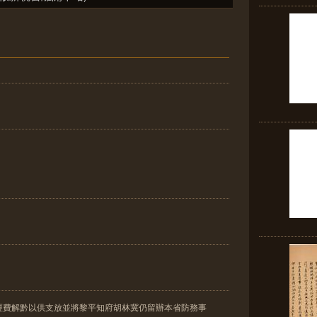
經費解黔以供支放並將黎平知府胡林冀仍留辦本省防務事