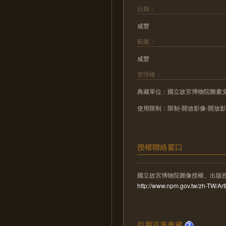
日期：
咸豐
範圍：
咸豐
管理權：
典藏單位：國立故宮博物院圖書
使用限制：限制-開放影像-開放
授權聯絡窗口
國立故宮博物院圖像授權、出版
http://www.npm.gov.tw/zh-TW/A
引用這筆典藏