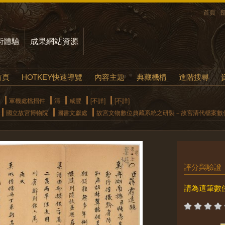
首頁
術體驗
成果網站資源
首頁
HOTKEY快速導覽
內容主題
典藏機構
進階搜尋
軍機處檔摺件
清
咸豐
[不詳]
[不詳]
國立故宮博物院
圖書文獻處
故宮文物數位典藏系統之研製－故宮清代檔案數
評分與驗證
請為這筆數