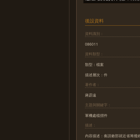
後設資料
資料識別：
086011
資料類型：
類型：檔案
描述層次：件
著作者：
蔣霨遠
主題與關鍵字：
軍機處檔摺件
描述：
內容描述：奏請敕部就近省籌撥