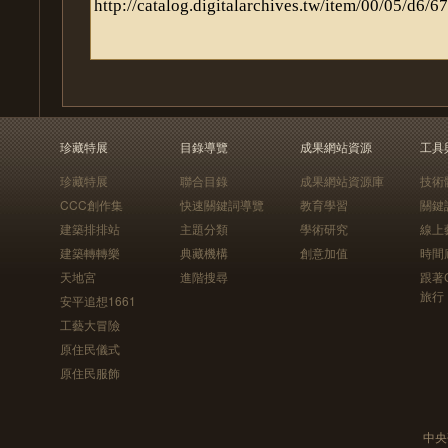
珍藏特展
目錄導覽
成果網站資源
工具
珍藏特展
聯合目錄
成果網站資源庫
技術
CCC創作集
快速關鍵詞導覽
教育學習
關鍵
建築排排站
主題分類
學術研究
線上
建築轉轉樂
典藏機構
創意加值
時間
天地宮
進階搜尋
跟著
旅行
安平追想1661
工藝大冒險
原住民儀式
原住民服飾
中央