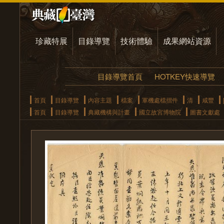
珍藏特展
目錄導覽
技術體驗
成果網站資源
目錄導覽首頁
HOTKEY快速導覽
首頁
目錄導覽
內容主題
檔案
軍機處檔摺件
清
咸豐
首頁
目錄導覽
典藏機構與計畫
國立故宮博物院
圖書文獻處