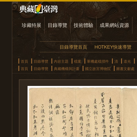
珍藏特展
目錄導覽
技術體驗
成果網站資源
目錄導覽首頁
HOTKEY快速導覽
首頁
目錄導覽
內容主題
檔案
軍機處檔摺件
清
道光
首頁
目錄導覽
典藏機構與計畫
國立故宮博物院
圖書文獻處