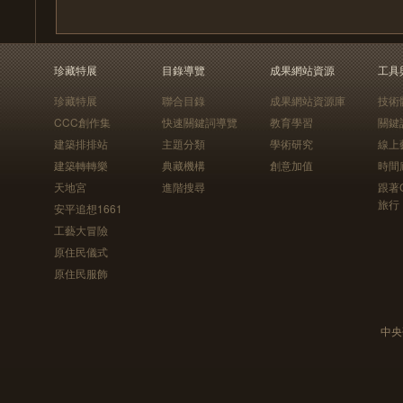
珍藏特展
目錄導覽
成果網站資源
工具
珍藏特展
聯合目錄
成果網站資源庫
技術
CCC創作集
快速關鍵詞導覽
教育學習
關鍵
建築排排站
主題分類
學術研究
線上
建築轉轉樂
典藏機構
創意加值
時間
天地宮
進階搜尋
跟著
旅行
安平追想1661
工藝大冒險
原住民儀式
原住民服飾
中央