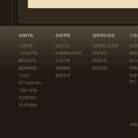
珍藏特展
目錄導覽
成果網站資源
工具
珍藏特展
聯合目錄
成果網站資源庫
技術
CCC創作集
快速關鍵詞導覽
教育學習
關鍵
建築排排站
主題分類
學術研究
線上
建築轉轉樂
典藏機構
創意加值
時間
天地宮
進階搜尋
跟著
旅行
安平追想1661
工藝大冒險
原住民儀式
原住民服飾
中央