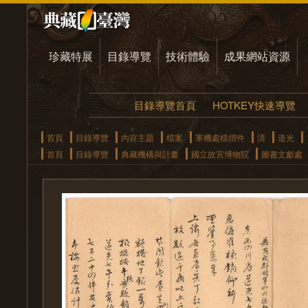
珍藏特展
目錄導覽
技術體驗
成果網站資源
目錄導覽首頁
HOTKEY快速導覽
首頁
目錄導覽
內容主題
檔案
軍機處檔摺件
清
道光
首頁
目錄導覽
典藏機構與計畫
國立故宮博物院
圖書文獻處