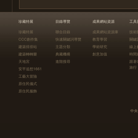
珍藏特展
目錄導覽
成果網站資源
工具
珍藏特展
聯合目錄
成果網站資源庫
技術
CCC創作集
快速關鍵詞導覽
教育學習
關鍵
建築排排站
主題分類
學術研究
線上
建築轉轉樂
典藏機構
創意加值
時間
天地宮
進階搜尋
跟著
旅行
安平追想1661
工藝大冒險
原住民儀式
原住民服飾
中央