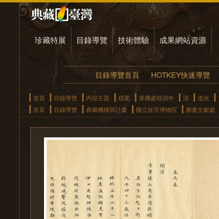
珍藏特展
目錄導覽
技術體驗
成果網站資源
目錄導覽首頁
HOTKEY快速導覽
首頁
目錄導覽
內容主題
檔案
軍機處檔摺件
清
道光
首頁
目錄導覽
典藏機構與計畫
國立故宮博物院
圖書文獻處