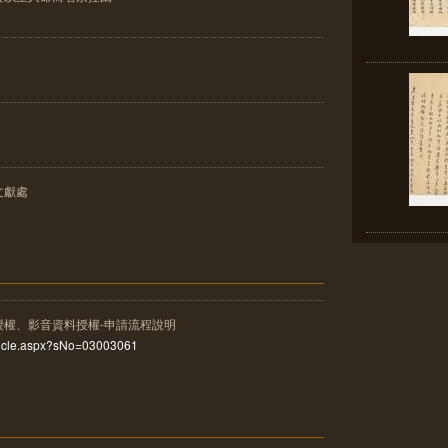
文獻處
授權、影音資料授權-申請流程說明
rticle.aspx?sNo=03003061