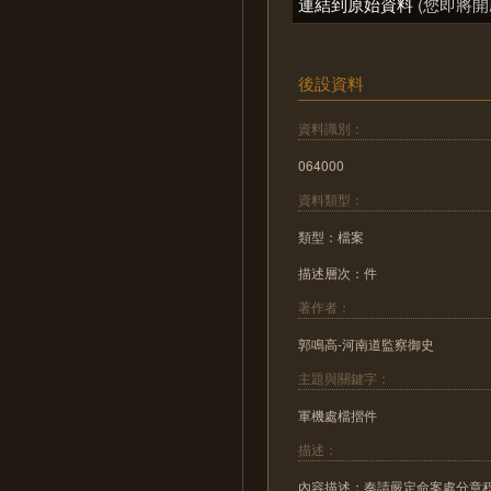
連結到原始資料
(您即將開
後設資料
資料識別：
064000
資料類型：
類型：檔案
描述層次：件
著作者：
郭鳴高-河南道監察御史
主題與關鍵字：
軍機處檔摺件
描述：
內容描述：奏請嚴定命案處分章