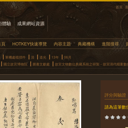
首頁
術體驗
成果網站資源
首頁
HOTKEY快速導覽
內容主題
典藏機構
進階搜尋
軍機處檔摺件
清
道光
13年
06月
國立故宮博物院
圖書文獻處
故宮文物數位典藏系統之研製－故宮清代檔案數
評分與驗證
請為這筆數