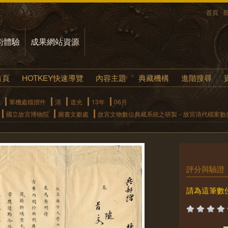
首頁
術體驗
成果網站資源
首頁
HOTKEY快速導覽
內容主題
典藏機構
進階搜尋
軍機處檔摺件
清
道光
13年
06月
國立故宮博物院
圖書文獻處
故宮文物數位典藏系統之研製－故宮清代檔案數
評分與驗證
請為這筆數