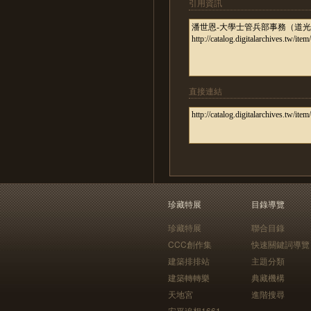
引用資訊
直接連結
珍藏特展
目錄導覽
珍藏特展
聯合目錄
CCC創作集
快速關鍵詞導覽
建築排排站
主題分類
建築轉轉樂
典藏機構
天地宮
進階搜尋
安平追想1661