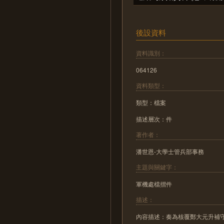
後設資料
資料識別：
064126
資料類型：
類型：檔案
描述層次：件
著作者：
潘世恩-大學士管兵部事務
主題與關鍵字：
軍機處檔摺件
描述：
內容描述：奏為核覆鄭大元升補