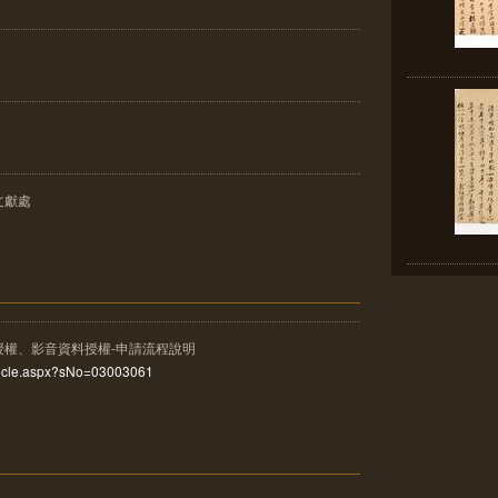
文獻處
授權、影音資料授權-申請流程說明
rticle.aspx?sNo=03003061