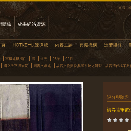
首頁
術體驗
成果網站資源
首頁
HOTKEY快速導覽
內容主題
典藏機構
進階搜尋
軍機處檔摺件
清
道光
08年
02月
國立故宮博物院
圖書文獻處
故宮文物數位典藏系統之研製－故宮清代檔案數
評分與驗證
請為這筆數