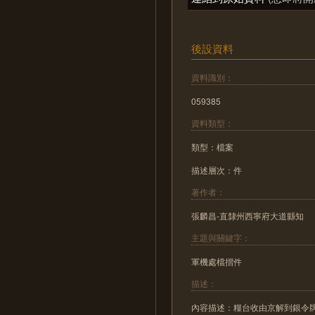
後設資料
資料識別：
059385
資料類型：
類型：檔案
描述層次：件
著作者：
張麟昌-直隸州西寧府大道縣知
主題與關鍵字：
軍機處檔摺件
描述：
內容描述：糧台收由京解到銀令