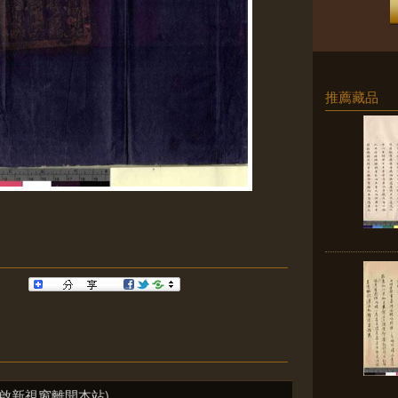
推薦藏品
啟新視窗離開本站)