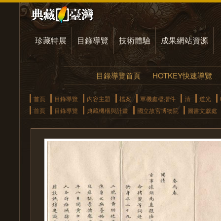
珍藏特展
目錄導覽
技術體驗
成果網站資源
目錄導覽首頁
HOTKEY快速導覽
首頁
目錄導覽
內容主題
檔案
軍機處檔摺件
清
道光
首頁
目錄導覽
典藏機構與計畫
國立故宮博物院
圖書文獻處