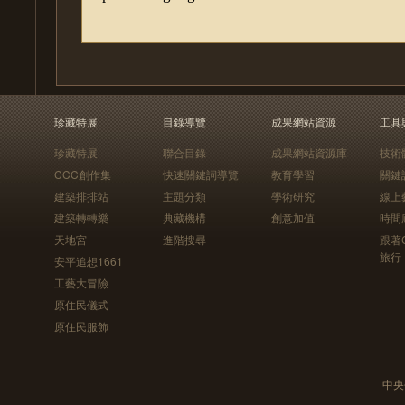
珍藏特展
目錄導覽
成果網站資源
工具
珍藏特展
聯合目錄
成果網站資源庫
技術
CCC創作集
快速關鍵詞導覽
教育學習
關鍵
建築排排站
主題分類
學術研究
線上
建築轉轉樂
典藏機構
創意加值
時間
天地宮
進階搜尋
跟著
旅行
安平追想1661
工藝大冒險
原住民儀式
原住民服飾
中央