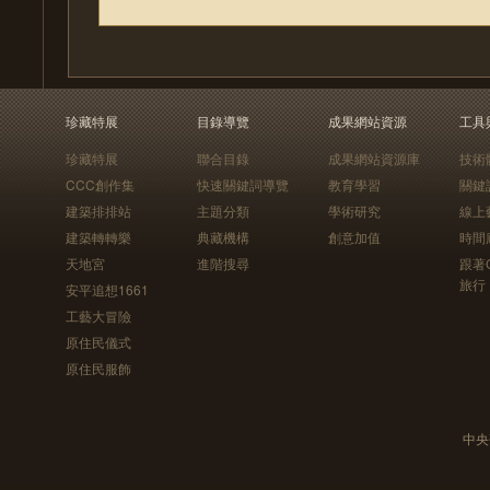
珍藏特展
目錄導覽
成果網站資源
工具
珍藏特展
聯合目錄
成果網站資源庫
技術
CCC創作集
快速關鍵詞導覽
教育學習
關鍵
建築排排站
主題分類
學術研究
線上
建築轉轉樂
典藏機構
創意加值
時間
天地宮
進階搜尋
跟著
旅行
安平追想1661
工藝大冒險
原住民儀式
原住民服飾
中央