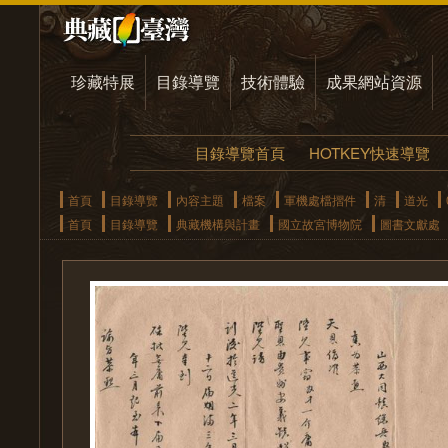
珍藏特展
目錄導覽
技術體驗
成果網站資源
目錄導覽首頁
HOTKEY快速導覽
首頁
目錄導覽
內容主題
檔案
軍機處檔摺件
清
道光
首頁
目錄導覽
典藏機構與計畫
國立故宮博物院
圖書文獻處