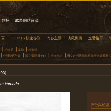
首頁
術體驗
成果網站資源
首頁
HOTKEY快速導覽
內容主題
典藏機構
進階搜尋
植物界
藻類
松藻科
公開徵選計畫
國立臺灣博物館
植物學組
國立台灣博物館植物標本典藏數
93)
um Yamada
評分與驗證