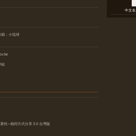
中文名：
東縣；小琉球
v.tw
學組
性─相同方式分享 3.0 台灣版