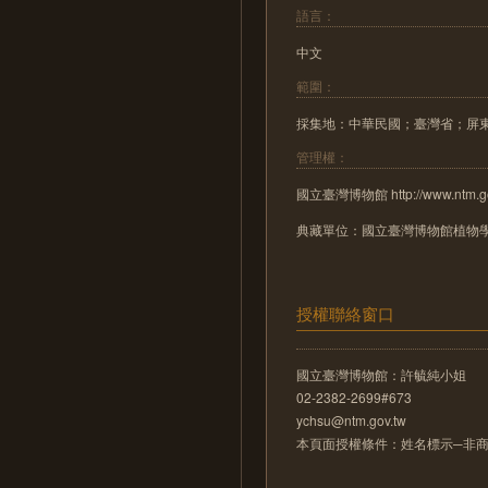
語言：
中文
範圍：
採集地：中華民國；臺灣省；屏
管理權：
國立臺灣博物館 http://www.ntm.go
典藏單位：國立臺灣博物館植物
授權聯絡窗口
國立臺灣博物館：許毓純小姐
02-2382-2699#673
ychsu@ntm.gov.tw
本頁面授權條件：姓名標示─非商業