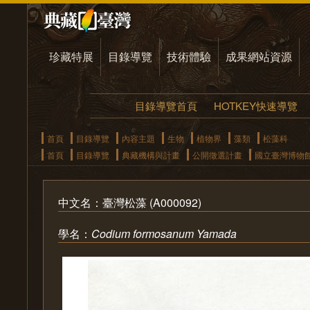
珍藏特展
目錄導覽
技術體驗
成果網站資源
目錄導覽首頁
HOTKEY快速導覽
首頁
目錄導覽
內容主題
生物
植物界
藻類
松藻科
首頁
目錄導覽
典藏機構與計畫
公開徵選計畫
國立臺灣博物
中文名：臺灣松藻 (A000092)
學名：
Codium formosanum Yamada