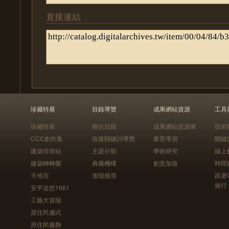
直接連結
珍藏特展
目錄導覽
成果網站資源
工具
珍藏特展
聯合目錄
成果網站資源庫
技術
CCC創作集
快速關鍵詞導覽
教育學習
關鍵
建築排排站
主題分類
學術研究
線上
建築轉轉樂
典藏機構
創意加值
時間
天地宮
進階搜尋
跟著
旅行
安平追想1661
工藝大冒險
原住民儀式
原住民服飾