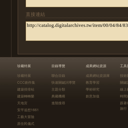
直接連結
珍藏特展
目錄導覽
成果網站資源
工具
珍藏特展
聯合目錄
成果網站資源庫
技術
CCC創作集
快速關鍵詞導覽
教育學習
關鍵
建築排排站
主題分類
學術研究
線上
建築轉轉樂
典藏機構
創意加值
時間
天地宮
進階搜尋
跟著
旅行
安平追想1661
工藝大冒險
原住民儀式