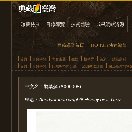
珍藏特展
目錄導覽
技術體驗
成果網站資源
目錄導覽首頁
HOTKEY快速導覽
首頁
目錄導覽
內容主題
生物
植物界
藻類
肋葉藻科
首頁
目錄導覽
典藏機構與計畫
公開徵選計畫
國立臺灣博物
中文名：肋葉藻 (A000008)
學名：
Anadyomene wrightii Harvey ex J. Gray