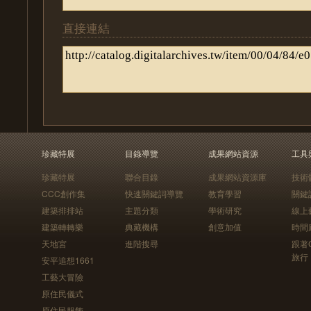
直接連結
珍藏特展
目錄導覽
成果網站資源
工具
珍藏特展
聯合目錄
成果網站資源庫
技術
CCC創作集
快速關鍵詞導覽
教育學習
關鍵
建築排排站
主題分類
學術研究
線上
建築轉轉樂
典藏機構
創意加值
時間
天地宮
進階搜尋
跟著
旅行
安平追想1661
工藝大冒險
原住民儀式
原住民服飾