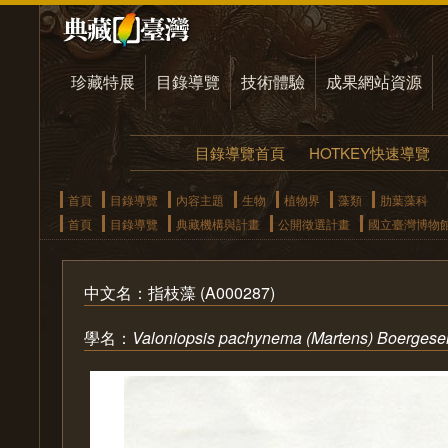
珍藏特展
目錄導覽
技術體驗
成果網站資源
目錄導覽首頁
HOTKEY快速導覽
首頁
目錄導覽
內容主題
生物
植物界
藻類
肋葉藻科
首頁
目錄導覽
典藏機構與計畫
公開徵選計畫
國立臺灣博物
中文名：指枝藻 (A000287)
學名：
Valoniopsis pachynema (Martens) Boergese