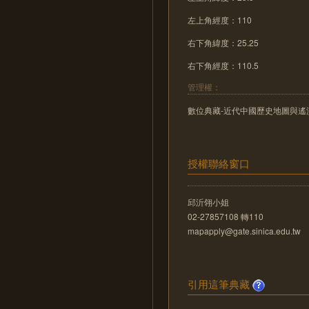
左上角經度：110
右下角緯度：25.25
右下角經度：110.5
管理權：
數位典藏-近代中國歷史地圖與遙測影像數位化
授權聯絡窗口
邱沂翎小姐
02-27857108 轉110
mapapply@gate.sinica.edu.tw
引用這筆典藏