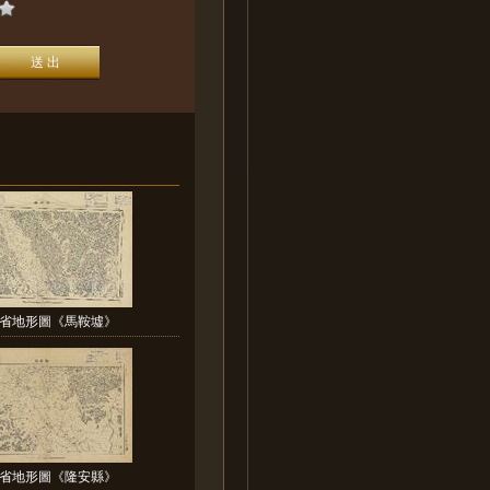
省地形圖《馬鞍墟》
省地形圖《隆安縣》