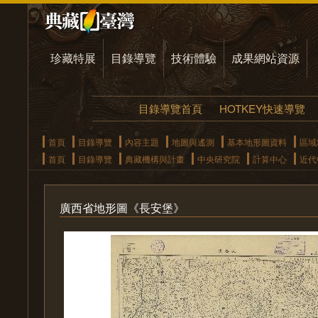
珍藏特展
目錄導覽
技術體驗
成果網站資源
目錄導覽首頁
HOTKEY快速導覽
首頁
目錄導覽
內容主題
地圖與遙測
基本地形圖資料
區域
首頁
目錄導覽
典藏機構與計畫
中央研究院
計算中心
近代
廣西省地形圖《長安堡》