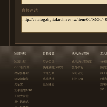
直接連結
珍藏特展
目錄導覽
成果網站資源
工具
珍藏特展
聯合目錄
成果網站資源庫
技術
CCC創作集
快速關鍵詞導覽
教育學習
關鍵
建築排排站
主題分類
學術研究
線上
建築轉轉樂
典藏機構
創意加值
時間
天地宮
進階搜尋
跟著
旅行
安平追想1661
工藝大冒險
原住民儀式