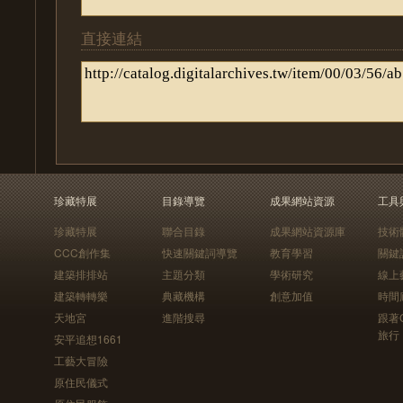
直接連結
珍藏特展
目錄導覽
成果網站資源
工具
珍藏特展
聯合目錄
成果網站資源庫
技術
CCC創作集
快速關鍵詞導覽
教育學習
關鍵
建築排排站
主題分類
學術研究
線上
建築轉轉樂
典藏機構
創意加值
時間
天地宮
進階搜尋
跟著
旅行
安平追想1661
工藝大冒險
原住民儀式