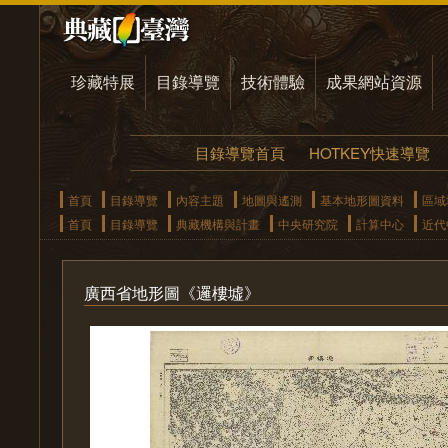
珍藏特展
目錄導覽
技術體驗
成果網站資源
目錄導覽首頁
HOTKEY快速導覽
首頁
目錄導覽
內容主題
地圖與遙測
基本地形圖資料
區域
首頁
目錄導覽
典藏機構與計畫
中央研究院
計算中心
近代
廣西省地形圖《邏樓墟》