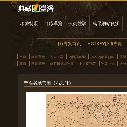
珍藏特展
目錄導覽
技術體驗
成果網站資源
目錄導覽首頁
HOTKEY快速導覽
首頁
目錄導覽
內容主題
地圖與遙測
基本地形圖資料
區域
首頁
目錄導覽
典藏機構與計畫
中央研究院
計算中心
近代
青海省地形圖《布若哇》