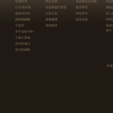
珍藏特展
聯合目錄
成果網站資源庫
技術
CCC創作集
快速關鍵詞導覽
教育學習
關鍵
建築排排站
主題分類
學術研究
線上
建築轉轉樂
典藏機構
創意加值
時間
天地宮
進階搜尋
跟著
旅行
安平追想1661
工藝大冒險
原住民儀式
原住民服飾
中央