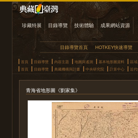
珍藏特展
目錄導覽
技術體驗
成果網站資源
目錄導覽首頁
HOTKEY快速導覽
首頁
目錄導覽
內容主題
地圖與遙測
基本地形圖資料
區域
首頁
目錄導覽
典藏機構與計畫
中央研究院
計算中心
近代
青海省地形圖《劉家集》