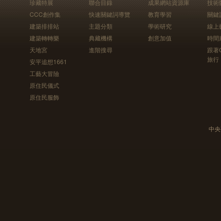
珍藏特展
聯合目錄
成果網站資源庫
技術
CCC創作集
快速關鍵詞導覽
教育學習
關鍵
建築排排站
主題分類
學術研究
線上
建築轉轉樂
典藏機構
創意加值
時間
天地宮
進階搜尋
跟著
旅行
安平追想1661
工藝大冒險
原住民儀式
原住民服飾
中央