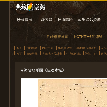
珍藏特展
目錄導覽
技術體驗
成果網站資源
目錄導覽首頁
HOTKEY快速導覽
首頁
目錄導覽
內容主題
地圖與遙測
基本地形圖資料
區域
首頁
目錄導覽
典藏機構與計畫
中央研究院
計算中心
近代
青海省地形圖《佳達木城》