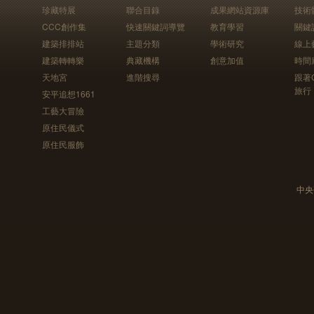
珍藏特展
聯合目錄
成果網站資源庫
技術
CCC創作集
快速關鍵詞導覽
教育學習
關鍵
建築排排站
主題分類
學術研究
線上
建築轉轉樂
典藏機構
創意加值
時間
天地宮
進階搜尋
跟著
旅行
安平追想1661
工藝大冒險
原住民儀式
原住民服飾
中央