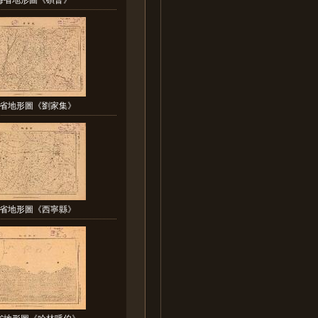
省地形圖《劉家集》
省地形圖《西寧縣》
省地形圖《哈林呼伯》