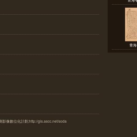
青海
計劃;http://gis.ascc.net/soda