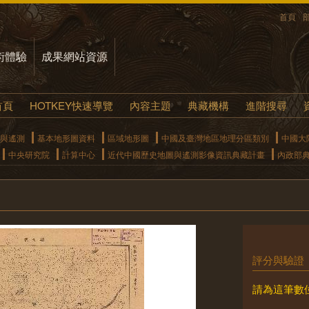
首頁
術體驗
成果網站資源
首頁
HOTKEY快速導覽
內容主題
典藏機構
進階搜尋
與遙測
基本地形圖資料
區域地形圖
中國及臺灣地區地理分區類別
中國大
中央研究院
計算中心
近代中國歷史地圖與遙測影像資訊典藏計畫
內政部
評分與驗證
請為這筆數