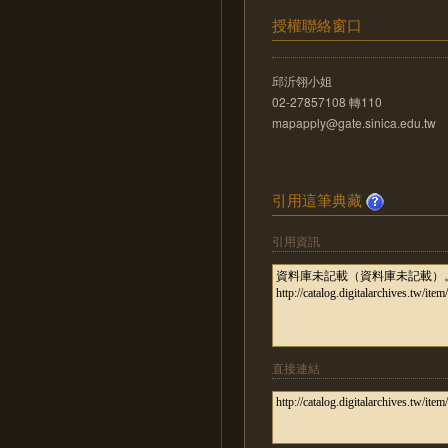
授權聯絡窗口
邱沂翎小姐
02-27857108 轉110
mapapply@gate.sinica.edu.tw
引用這筆典藏
引用資訊
直接連結