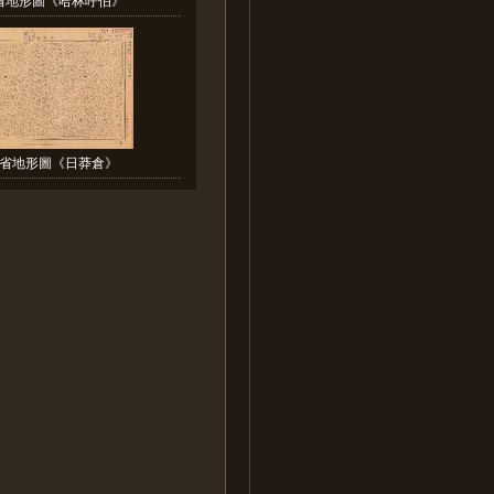
省地形圖《日莽倉》