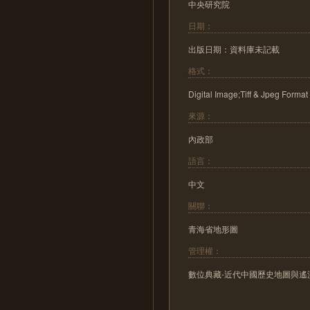
中央研究院
日期：
出版日期：資料庫未記載
格式：
Digital Image;Tiff & Jpeg Format
來源：
內政部
語言：
中文
關聯：
青海省地形圖
管理權：
數位典藏-近代中國歷史地圖與遙測影像數位化