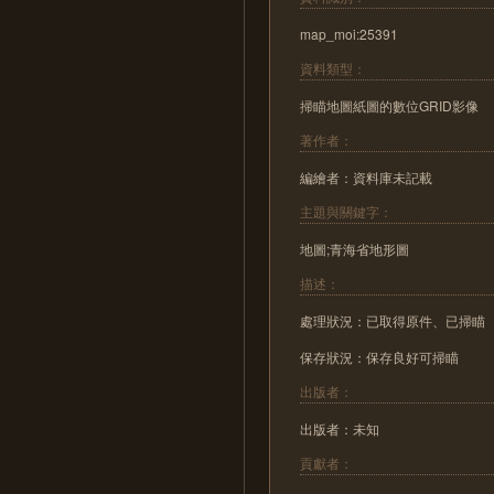
map_moi:25391
資料類型：
掃瞄地圖紙圖的數位GRID影像
著作者：
編繪者：資料庫未記載
主題與關鍵字：
地圖;青海省地形圖
描述：
處理狀況：已取得原件、已掃瞄
保存狀況：保存良好可掃瞄
出版者：
出版者：未知
貢獻者：