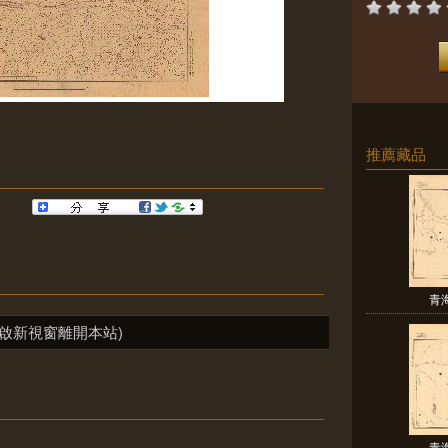
推薦藏品
青
啟新視窗離開本站)
青