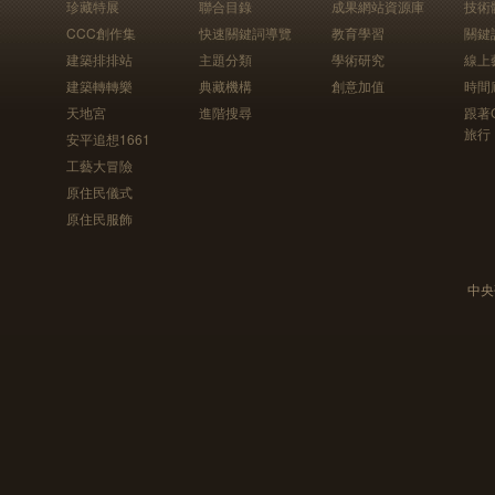
珍藏特展
聯合目錄
成果網站資源庫
技術
CCC創作集
快速關鍵詞導覽
教育學習
關鍵
建築排排站
主題分類
學術研究
線上
建築轉轉樂
典藏機構
創意加值
時間
天地宮
進階搜尋
跟著
旅行
安平追想1661
工藝大冒險
原住民儀式
原住民服飾
中央