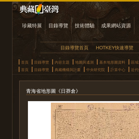
珍藏特展
目錄導覽
技術體驗
成果網站資源
目錄導覽首頁
HOTKEY快速導覽
首頁
目錄導覽
內容主題
地圖與遙測
基本地形圖資料
區域
首頁
目錄導覽
典藏機構與計畫
中央研究院
計算中心
近代
青海省地形圖《日莽倉》