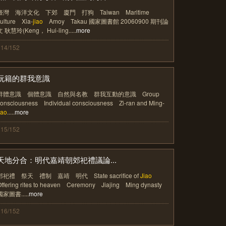
臺灣 海洋文化 下郊 廈門 打狗 Taiwan Maritime
ulture Xia-
jiao
Amoy Takau 國家圖書館 20060900 期刊論
文 耿慧玲(Keng， Hui-ling.....
more
114/152
阮籍的群我意識
群體意識 個體意識 自然與名教 群我互動的意識 Group
consciousness Individual consciousness Zi-ran and Ming-
iao
.....
more
115/152
天地分合：明代嘉靖朝郊祀禮議論...
郊祀禮 祭天 禮制 嘉靖 明代 State sacrifice of
Jiao
Offering rites to heaven Ceremony Jiajing Ming dynasty
國家圖書.....
more
116/152