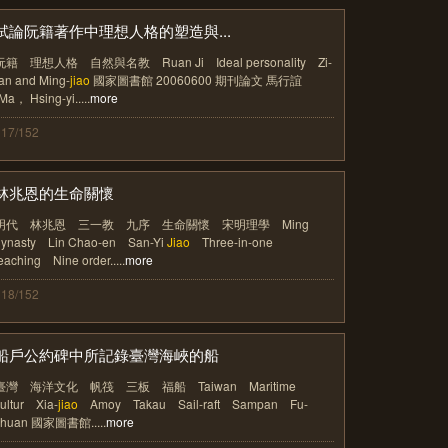
試論阮籍著作中理想人格的塑造與...
阮籍 理想人格 自然與名教 Ruan Ji Ideal personality Zi-
an and Ming-
jiao
國家圖書館 20060600 期刊論文 馬行誼
Ma， Hsing-yi.....
more
117/152
林兆恩的生命關懷
明代 林兆恩 三一教 九序 生命關懷 宋明理學 Ming
dynasty Lin Chao-en San-Yi
Jiao
Three-in-one
eaching Nine order.....
more
118/152
船戶公約碑中所記錄臺灣海峽的船
臺灣 海洋文化 帆筏 三板 福船 Taiwan Maritime
ultur Xia-
jiao
Amoy Takau Sail-raft Sampan Fu-
chuan 國家圖書館.....
more