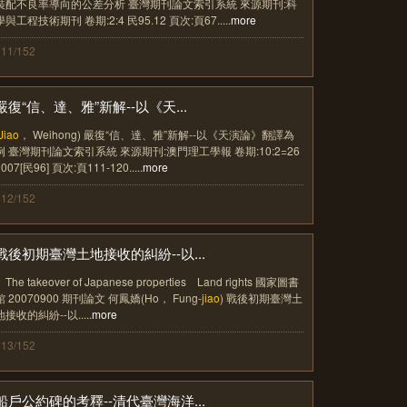
裝配不良率導向的公差分析 臺灣期刊論文索引系統 來源期刊:科
學與工程技術期刊 卷期:2:4 民95.12 頁次:頁67.....
more
111/152
嚴復“信、達、雅”新解--以《天...
Jiao
， Weihong) 嚴復“信、達、雅”新解--以《天演論》翻譯為
例 臺灣期刊論文索引系統 來源期刊:澳門理工學報 卷期:10:2=26
2007[民96] 頁次:頁111-120.....
more
112/152
戰後初期臺灣土地接收的糾紛--以...
The takeover of Japanese properties Land rights 國家圖書
館 20070900 期刊論文 何鳳嬌(Ho， Fung-
jiao
) 戰後初期臺灣土
地接收的糾紛--以.....
more
113/152
船戶公約碑的考釋--清代臺灣海洋...