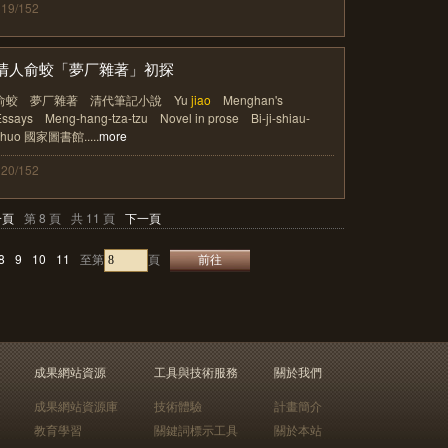
119/152
清人俞蛟「夢厂雜著」初探
俞蛟 夢厂雜著 清代筆記小說 Yu
jiao
Menghan's
Essays Meng-hang-tza-tzu Novel in prose Bi-ji-shiau-
shuo 國家圖書館.....
more
120/152
一頁
第 8 頁
共 11 頁
下一頁
8
9
10
11
至第
頁
成果網站資源
工具與技術服務
關於我們
成果網站資源庫
技術體驗
計畫簡介
教育學習
關鍵詞標示工具
關於本站