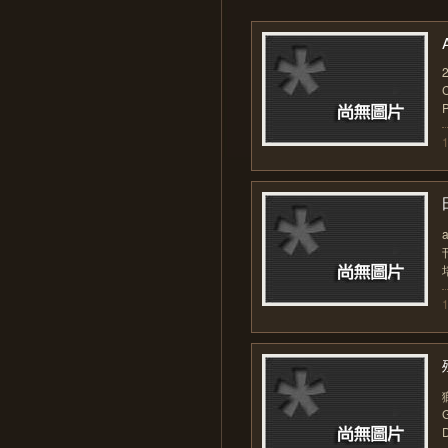
P
培
D