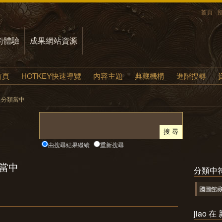
首頁
術體驗
成果網站資源
首頁
HOTKEY快速導覽
內容主題
典藏機構
進階搜尋
新聞 分類當中
由搜尋結果繼續
重新搜尋
類當中
分類中
國圖館
jiao