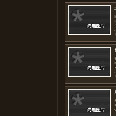
r
(
t
c