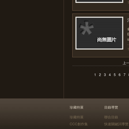
上
1
2
3
4
5
6
7
珍藏特展
目錄導覽
珍藏特展
聯合目錄
CCC創作集
快速關鍵詞導覽