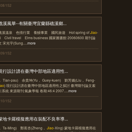
108/152
礁溪風華--有關臺灣宜蘭縣礁溪鄉...
礁溪溫泉 色情行業 養鰻事業 國民旅遊 Hot spring of
Jiao
-
xi Civil travel Elms business 國家圖書館 20060600 期刊論
文 宋光宇(Sung.....
more
109/152
現行設計譜在臺灣中部地區適用性...
， Tian-pau) 余貴坤(Yu， Guey-kuen) 劉芳嬌(Liu， Feng-
iao
) 現行設計譜在臺灣中部地區適用性之探討 臺灣期刊論文索
引系統 來源期刊:氣象學報 卷期:46:4 2007.....
more
110/152
蒙地卡羅模擬應用在裝配不良率導...
， Ta-Ming) 鄭蕉杏(Zheng，
Jiao
-Xing) 蒙地卡羅模擬應用在