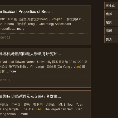
黃金山
Antioxidant Properties of Brou...
焦循
20010400 期刊論文 鄭智交(Cheng， Zhi-
jiao
) 林忠男(Lin，
建邦
Chun-nan) 鄧哲明(Teng， Che-ming) Antioxidant
roperties.....
more
腦膜
106/152
劉芳
田培林與臺灣師範大學教育研究所...
at National Taiwan Normal University 國家圖書館 20101200 期
刊論文 施宜煌(Shih， Yi-huang) 歐陽教(Ou Yang，
Jiao
) 田
林.....
more
107/152
殖民時期獅巖洞元光寺修行者群像...
獅頭山 元光寺 齋教 曹洞宗 月眉山 Mt. Shitou Yuan
Guang temple The Jhai
Jiao
The Vegetarian Sect Cao
ong school.....
more