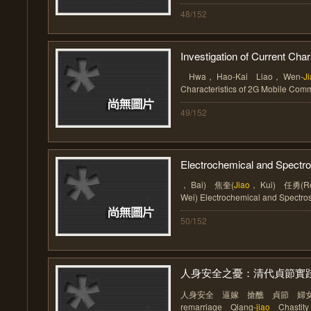
48/152
Investigation of Current Char
Hwa， Hao-Kai Liao， Wen-
J
Characteristics of 2G Mobile Commu
49/152
Electrochemical and Spectro
， Bai) 焦奎(
Jiao
， Kui) 任勇(R
Wei) Electrochemical and Spectrosc
50/152
人身安全之憂：清代貞節實踐的
人身安全 逼嫁 搶醮 貞節 婦女 Pers
remarriage Qiang-
jiao
Chasti