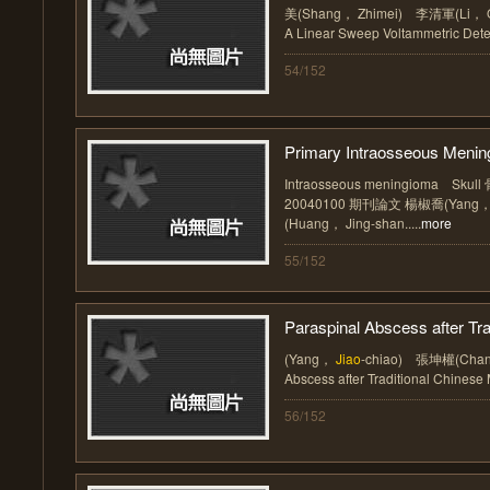
美(Shang， Zhimei) 李清軍(Li， 
A Linear Sweep Voltammetric Deter
54/152
Primary Intraosseous Mening
Intraosseous meningioma S
20040100 期刊論文 楊椒喬(Yang
(Huang， Jing-shan.....
more
55/152
Paraspinal Abscess after Trad
(Yang，
Jiao
-chiao) 張坤權(Chang
Abscess after Traditional Chinese 
56/152