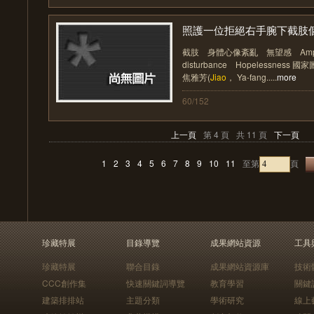
照護一位拒絕右手腕下截肢個案
截肢 身體心像紊亂 無望感 Amputat
disturbance Hopelessness 
焦雅芳(
Jiao
， Ya-fang.....
more
60/152
上一頁
第 4 頁
共 11 頁
下一頁
1
2
3
4
5
6
7
8
9
10
11
至第
頁
珍藏特展
目錄導覽
成果網站資源
工具
珍藏特展
聯合目錄
成果網站資源庫
技術
CCC創作集
快速關鍵詞導覽
教育學習
關鍵
建築排排站
主題分類
學術研究
線上