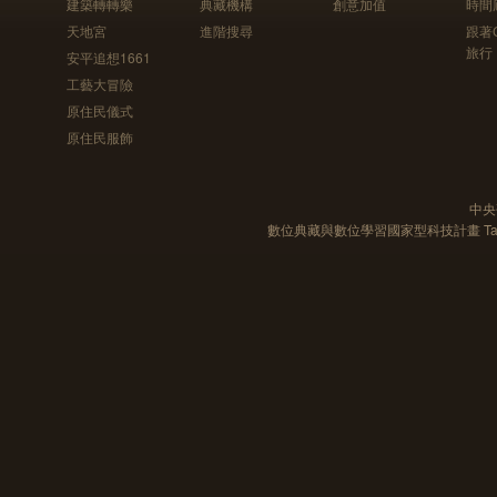
建築轉轉樂
典藏機構
創意加值
時間
天地宮
進階搜尋
跟著
旅行
安平追想1661
工藝大冒險
原住民儀式
原住民服飾
中央
數位典藏與數位學習國家型科技計畫 Taiwan e-Le