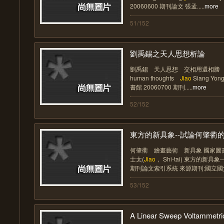
20060600 期刊論文 張孟.....
more
51/152
劉禹錫之天人思想析論
劉禹錫 天人思想 交相用還相勝 Liou
human thoughts
Jiao
Siang Yon
書館 20060700 期刊.....
more
52/152
東方的新具象--試論何肇衢的繪
何肇衢 繪畫藝術 新具象 國家圖書館 
士太(
Jiao
， Shi-tai) 東方的新
期刊論文索引系統 來源期刊:國立國父紀
53/152
A Linear Sweep Voltammetric