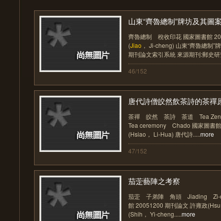
山東“齊魯總制”牌坊及其圖案的
齊魯總制 稅收印花 國家圖書館 201
(
Jiao
， Ji-cheng) 山東“齊魯
期刊論文索引系統 來源期刊:郵史研究 卷期
46/152
唐代詩僧皎然飲茶詩的茶禪
茶禪 皎然 茶詩 茶道 Tea Z
Tea ceremony Chado 國家圖書
(Hsiao， Li-Hua) 唐代詩.....
more
47/152
茄萣藝陣之考察
茄萣 子弟陣 角頭 Jiading Zi-d
館 20051200 期刊論文 許雍政(Hsu
(Shih， Yi-cheng.....
more