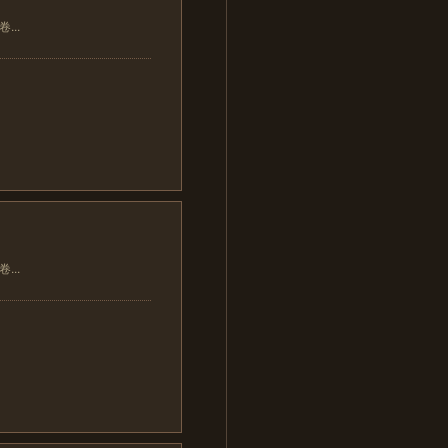
..
..