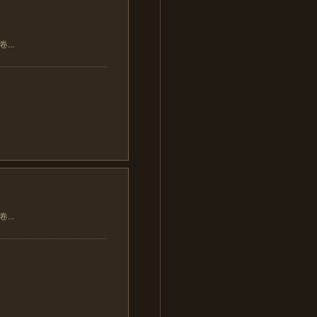
..
..