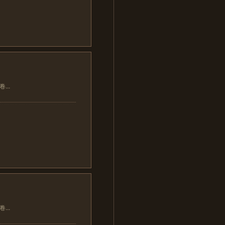
..
..