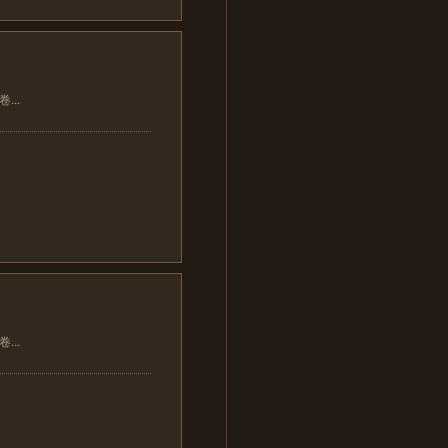
..
..