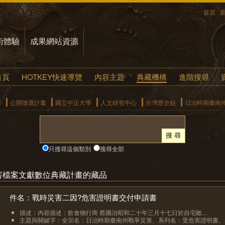
首頁
術體驗
成果網站資源
首頁
HOTKEY快速導覽
內容主題
典藏機構
進階搜尋
畫
公開徵選計畫
國立中正大學
人文研究中心
台灣歷史組
日治時期臺南
只搜尋這個類別
搜尋全部
害檔案文獻數位典藏計畫的藏品
件名：戰時災害二因?危害證明書交付申請書
描述：內容描述：飲食物行商 蔡國治昭和二十年三月十七日於自宅敵...
主題與關鍵字：全宗名：日治時期臺南州戰爭災害、系列名：受危害證明書、卷.