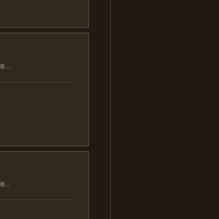
..
..