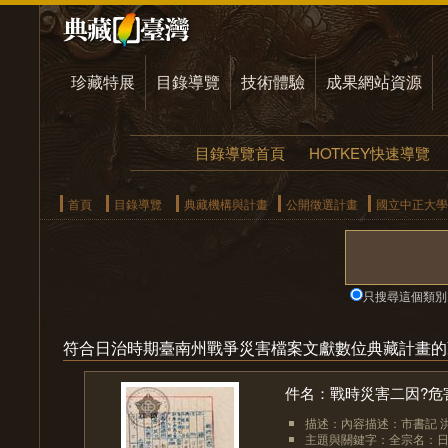
珍藏特展
目錄導覽
技術體驗
成果網站資源
目錄導覽首頁
HOTKEY快速導覽
首頁
目錄導覽
典藏機構與計畫
公開徵選計畫
國立中正大學
只搜尋這個類別
符合日治時期臺南州戰爭災害檔案文獻數位典藏計畫的
件名：戰時災害二因?危
描述：內容描述：市書記 
主題與關鍵字：全宗名：日