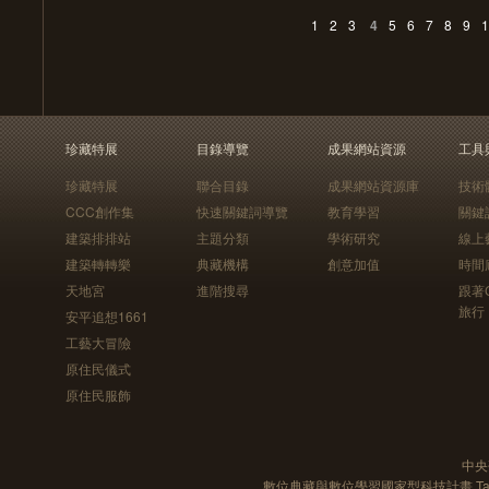
1
2
3
4
5
6
7
8
9
1
珍藏特展
目錄導覽
成果網站資源
工具
珍藏特展
聯合目錄
成果網站資源庫
技術
CCC創作集
快速關鍵詞導覽
教育學習
關鍵
建築排排站
主題分類
學術研究
線上
建築轉轉樂
典藏機構
創意加值
時間
天地宮
進階搜尋
跟著
旅行
安平追想1661
工藝大冒險
原住民儀式
原住民服飾
中央
數位典藏與數位學習國家型科技計畫 Taiwan e-Le