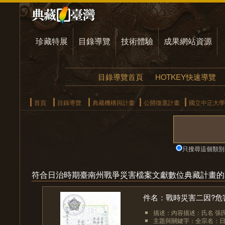
珍藏特展
目錄導覽
技術體驗
成果網站資源
目錄導覽首頁
HOTKEY快速導覽
首頁
目錄導覽
典藏機構與計畫
公開徵選計畫
國立中正大學
只搜尋這個類別
符合日治時期臺南州戰爭災害檔案文獻數位典藏計畫的
件名：戰時災害二因?危
描述：內容描述：氏名 張
主題與關鍵字：全宗名：日