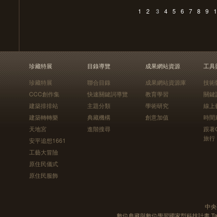
1
2
3
4
5
6
7
8
9
1
珍藏特展
目錄導覽
成果網站資源
工具
珍藏特展
聯合目錄
成果網站資源庫
技術
CCC創作集
快速關鍵詞導覽
教育學習
關鍵
建築排排站
主題分類
學術研究
線上
建築轉轉樂
典藏機構
創意加值
時間
天地宮
進階搜尋
跟著
旅行
安平追想1661
工藝大冒險
原住民儀式
原住民服飾
中央
數位典藏與數位學習國家型科技計畫 Taiwan e-Le