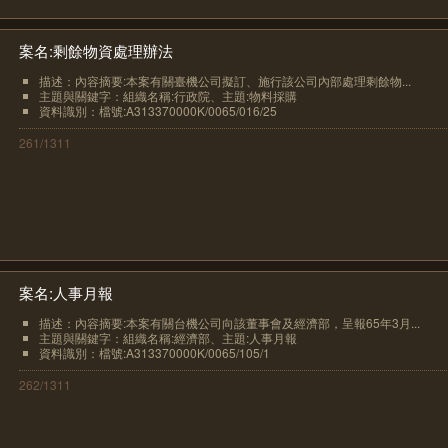
案名:剩餘物資處理辦法
描述：內容摘要:本案有關臺機公司擬訂、施行該公司內部處理剩餘物...
主題與關鍵字：組織名稱:行政院、主題:物料採購
資料識別：檔號:A313370000K/0065/016/25
261/1311
案名:人事月報
描述：內容摘要:本案有關台機公司向該董事會及經濟部，呈報65年3月...
主題與關鍵字：組織名稱:經濟部、主題:人事月報
資料識別：檔號:A313370000K/0065/105/1
262/1311