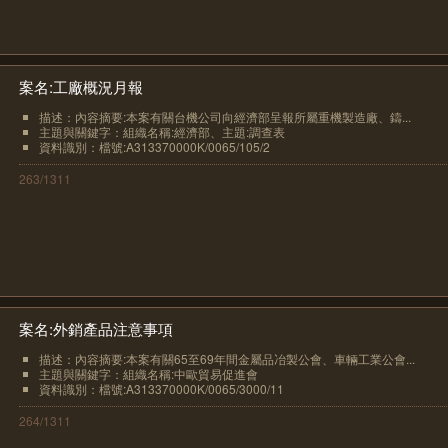
案名:工廠概況月報
描述：內容摘要:本案有關台機公司向經濟部呈報所屬重機製造廠、鑄...
主題與關鍵字：組織名稱:經濟部、主題:調查表
資料識別：檔號:A313370000K/0065/105/2
263/1311
案名:外銷產品注意事項
描述：內容摘要:本案有關65至69年間金屬品冶製公會、車輛工業公會...
主題與關鍵字：組織名稱:中歐貿易促進會
資料識別：檔號:A313370000K/0065/3000/11
264/1311