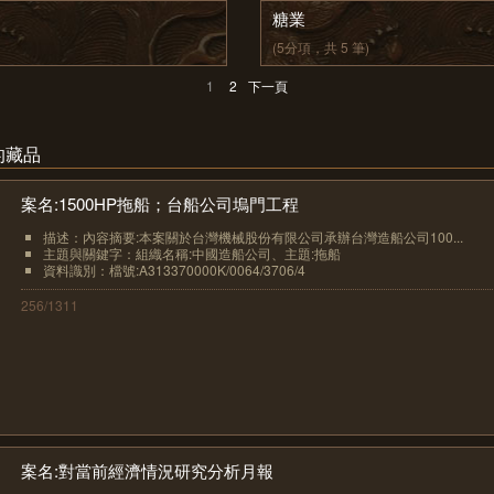
糖業
(5分項，共 5 筆)
1
2
下一頁
的藏品
案名:1500HP拖船；台船公司塢門工程
描述：內容摘要:本案關於台灣機械股份有限公司承辦台灣造船公司100...
主題與關鍵字：組織名稱:中國造船公司、主題:拖船
資料識別：檔號:A313370000K/0064/3706/4
256/1311
案名:對當前經濟情況研究分析月報