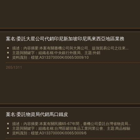
案名:委託大星公司代銷印尼新加坡印尼馬來西亞地區業務
描述：內容摘要:本案有關臺機公司與大興公司、益強貿易公司之往來...
主題與關鍵字：組織名稱:中央銀行外匯局、主題:外銷
資料識別：檔號:A313370000K/0065/3009/10
265/1311
案名:委託物資局代銷馬口鐵皮
描述：內容摘要:本案有關民國65-67年間，臺機公司委託台灣省物資局...
主題與關鍵字：組織名稱:台灣區罐頭食品工業同業公會、主題:商品檢驗
資料識別：檔號:A313370000K/0065/3009/6