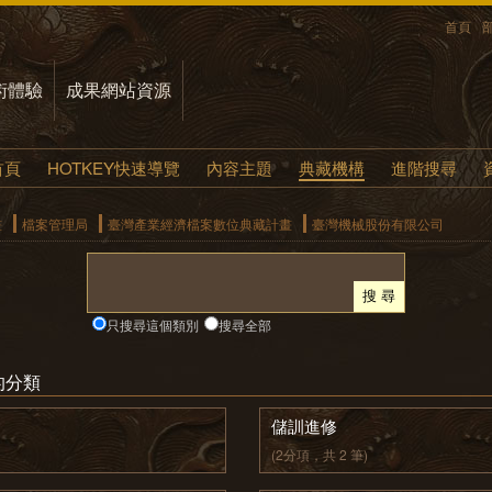
首頁
術體驗
成果網站資源
首頁
HOTKEY快速導覽
內容主題
典藏機構
進階搜尋
畫
檔案管理局
臺灣產業經濟檔案數位典藏計畫
臺灣機械股份有限公司
只搜尋這個類別
搜尋全部
的分類
儲訓進修
(2分項，共 2 筆)