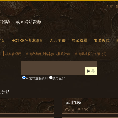
首頁
術體驗
成果網站資源
首頁
HOTKEY快速導覽
內容主題
典藏機構
進階搜尋
畫
檔案管理局
臺灣產業經濟檔案數位典藏計畫
臺灣機械股份有限公司
只搜尋這個類別
搜尋全部
的分類
儲訓進修
(2分項，共 2 筆)