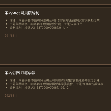
案名:本公司員額編制
描述：內容摘要:本案有關臺機公司針對內部員額編制安排與異動之業...
主題與關鍵字：組織名稱:經濟部會計處、主題:人事任用
資料識別：檔號:A313370000K/0067/014/14
291/1311
案名:訓練月報季報
描述：內容摘要:本案有關台機公司向經濟部國營會檢送各年度之訓練...
主題與關鍵字：組織名稱:經濟部國營事業委員會、主題:進修概況調查表
資料識別：檔號:A313370000K/0067/105/12
292/1311