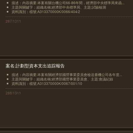
描述：內容摘要:本案有關台機公司66-86年間，經濟部中央標準局來函...
主題與關鍵字：組織名稱:經濟部中央標準局、主題:試驗檢測
資料識別：檔號:A313370000K/0066/404/2
287/1311
案名:計劃型資本支出追踪報告
描述：內容摘要:本案有關經濟部國營事業委員會檢送臺機公司各年度...
主題與關鍵字：組織名稱:經濟部國營事業委員會、主題:會議紀錄
資料識別：檔號:A313370000K/0067/001/10
288/1311