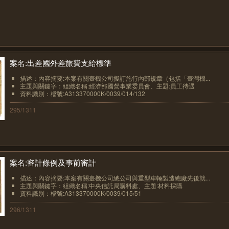
案名:出差國外差旅費支給標準
描述：內容摘要:本案有關臺機公司擬訂施行內部規章（包括「臺灣機...
主題與關鍵字：組織名稱:經濟部國營事業委員會、主題:員工待遇
資料識別：檔號:A313370000K/0039/014/132
295/1311
案名:審計條例及事前審計
描述：內容摘要:本案有關臺機公司總公司與重型車輛製造總廠先後就...
主題與關鍵字：組織名稱:中央信託局購料處、主題:材料採購
資料識別：檔號:A313370000K/0039/015/51
296/1311