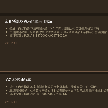
案名:委託物資局代銷馬口鐵皮
描述：內容摘要:本案有關民國67-76年間，臺機公司委託臺灣省物資局...
主題與關鍵字：組織名稱:臺灣省物資局 台灣區罐頭食品工業同業公會 經濟部..
資料識別：檔號:A313370000K/0067/3009/6
293/1311
案名:30噸油罐車
描述：內容摘要:本案有關臺機公司台北辦事處、業務處與中油公司台...
主題與關鍵字：組織名稱:中國石油股份有限公司台灣營業總處 臺灣機械股份有.
資料識別：檔號:A313370000K/0067/3301/5
294/1311