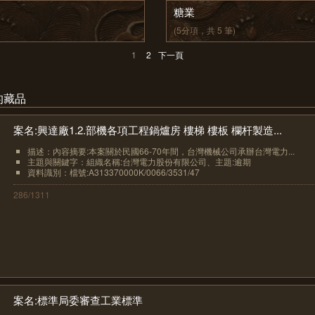
糖業
(5分項，共 5 筆)
1
2
下一頁
的藏品
案名:興達廠1.2.部機各項工程鍋爐房 樓梯 樓板 欄杆製造...
描述：內容摘要:本案關於民國66-70年間，台灣機械公司承辦台灣電力...
主題與關鍵字：組織名稱:台灣電力股份有限公司、主題:逾期
資料識別：檔號:A313370000K/0066/3531/47
286/1311
案名:標準局委審查工業標準