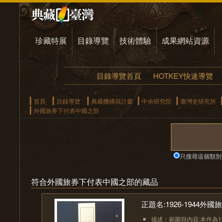
珍藏特展
目錄導覽
技術體驗
成果網站資源
目錄導覽首頁
HOTKEY快速導覽
首頁
目錄導覽
典藏機構與計畫
中央研究院
臺灣史研究所
外國旅券下付表中國之部
只搜尋這個類別
符合外國旅券下付表中國之部的藏品
正題名:1926-1944
描述：範圍與內容:本件為192