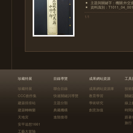
主題與關鍵字：機關:外交
資料識別：T1011_04_00
1/1
珍藏特展
目錄導覽
成果網站資源
工具
珍藏特展
聯合目錄
成果網站資源庫
技術
CCC創作集
快速關鍵詞導覽
教育學習
關鍵
建築排排站
主題分類
學術研究
線上
建築轉轉樂
典藏機構
創意加值
時間
天地宮
進階搜尋
跟著
旅行
安平追想1661
工藝大冒險