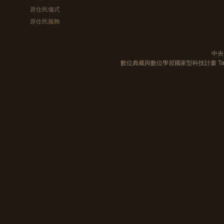
原住民儀式
原住民服飾
中央
數位典藏與數位學習國家型科技計畫 Taiwan e-Le