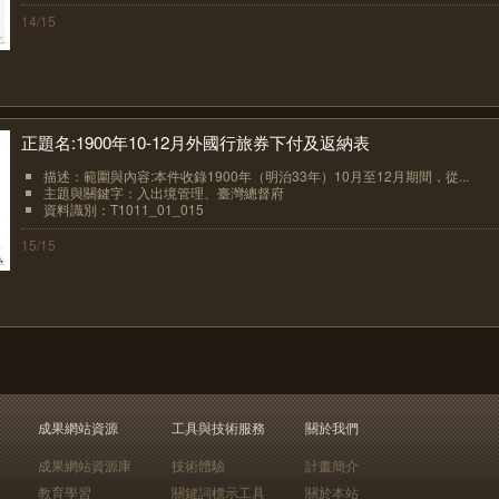
14/15
正題名:1900年10-12月外國行旅券下付及返納表
描述：範圍與內容:本件收錄1900年（明治33年）10月至12月期間，從...
主題與關鍵字：入出境管理、臺灣總督府
資料識別：T1011_01_015
15/15
成果網站資源
工具與技術服務
關於我們
成果網站資源庫
技術體驗
計畫簡介
教育學習
關鍵詞標示工具
關於本站