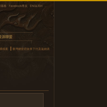
部落格
Facebook專頁
ENGLISH
資源聯盟
構檔案
臺灣總督府旅券下付及返納表