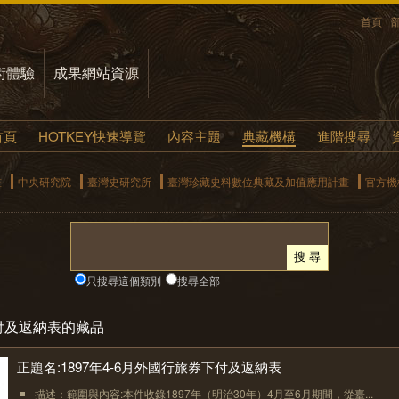
首頁
術體驗
成果網站資源
首頁
HOTKEY快速導覽
內容主題
典藏機構
進階搜尋
畫
中央研究院
臺灣史研究所
臺灣珍藏史料數位典藏及加值應用計畫
官方機
只搜尋這個類別
搜尋全部
付及返納表的藏品
正題名:1897年4-6月外國行旅券下付及返納表
描述：範圍與內容:本件收錄1897年（明治30年）4月至6月期間，從臺...