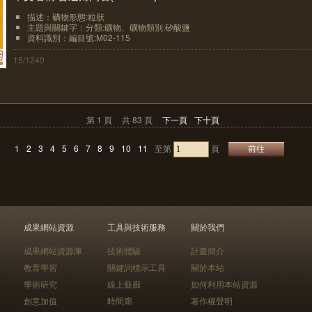
描述：礦物形態:粒狀
主題與關鍵字：分類:礦物、礦物類別:矽酸鹽
資料識別：編目號:M02-115
15/1240
第 1 頁
共 83 頁
下一頁
下十頁
1
2
3
4
5
6
7
8
9
10
11
至第
頁
成果網站資源
工具與技術服務
關於我們
成果網站資源庫
技術體驗
計畫簡介
教育學習
關鍵詞標示工具
關於本站
學術研究
線上藝廊
如何利用本站資源
創意加值
時間廊
著作權聲明