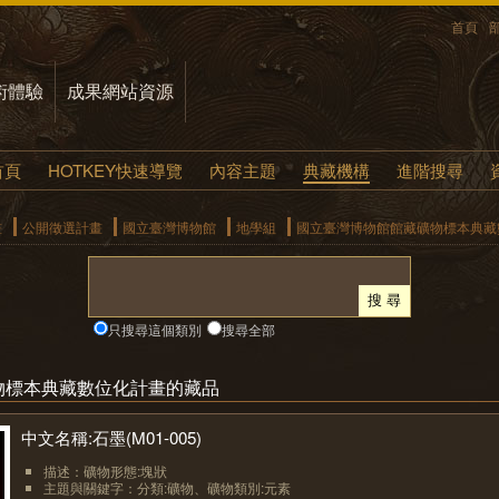
首頁
術體驗
成果網站資源
首頁
HOTKEY快速導覽
內容主題
典藏機構
進階搜尋
畫
公開徵選計畫
國立臺灣博物館
地學組
國立臺灣博物館館藏礦物標本典藏
只搜尋這個類別
搜尋全部
物標本典藏數位化計畫的藏品
中文名稱:石墨(M01-005)
描述：礦物形態:塊狀
主題與關鍵字：分類:礦物、礦物類別:元素