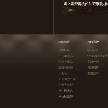
國立臺灣博物館館藏礦物標
(1,240筆)
珍藏特展
目錄導覽
珍藏特展
聯合目錄
CCC創作集
快速關鍵詞導覽
建築排排站
主題分類
建築轉轉樂
典藏機構
天地宮
進階搜尋
安平追想1661
工藝大冒險
原住民儀式
原住民服飾