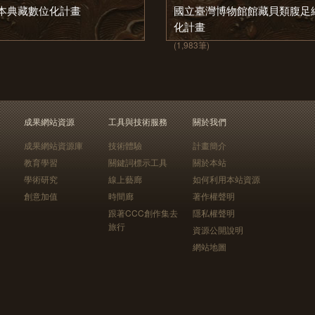
本典藏數位化計畫
國立臺灣博物館館藏貝類腹足
化計畫
(1,983筆)
成果網站資源
工具與技術服務
關於我們
成果網站資源庫
技術體驗
計畫簡介
教育學習
關鍵詞標示工具
關於本站
學術研究
線上藝廊
如何利用本站資源
創意加值
時間廊
著作權聲明
跟著CCC創作集去
隱私權聲明
旅行
資源公開說明
網站地圖