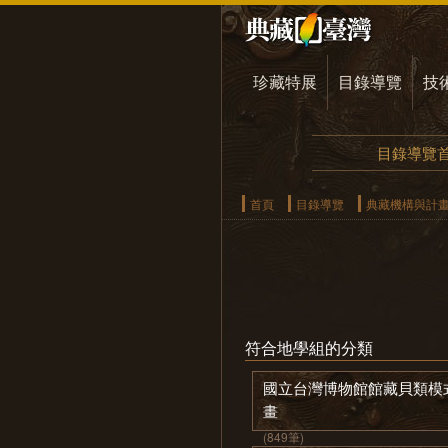
珍藏特展
目錄導覽
技
目錄導覽
首頁
目錄導覽
典藏機構與計
符合地學組的分類
國立台灣博物館館藏貝類模
畫
(849筆)