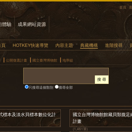
首頁
術體驗
成果網站資源
首頁
HOTKEY快速導覽
內容主題
典藏機構
進階搜尋
畫
公開徵選計畫
國立臺灣博物館
地學組
只搜尋這個類別
搜尋全部
式標本及淡水貝標本數位化計
國立台灣博物館館藏貝類腹足
計畫
(1,461筆)