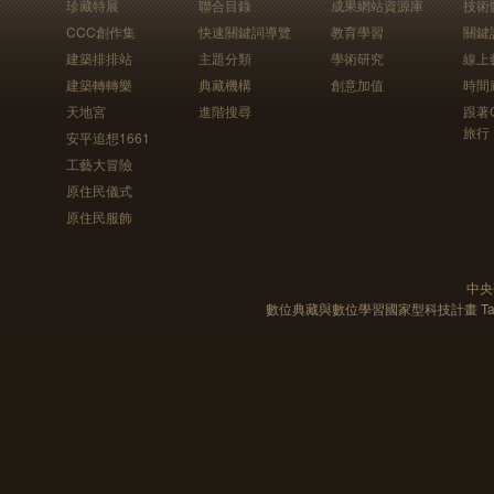
珍藏特展
聯合目錄
成果網站資源庫
技術
CCC創作集
快速關鍵詞導覽
教育學習
關鍵
建築排排站
主題分類
學術研究
線上
建築轉轉樂
典藏機構
創意加值
時間
天地宮
進階搜尋
跟著
旅行
安平追想1661
工藝大冒險
原住民儀式
原住民服飾
中央
數位典藏與數位學習國家型科技計畫 Taiwan e-Le