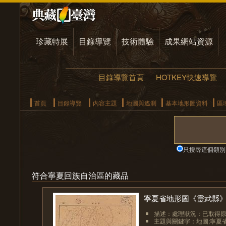
珍藏特展
目錄導覽
技術體驗
成果網站資源
目錄導覽首頁
HOTKEY快速導覽
首頁
目錄導覽
內容主題
地圖與遙測
基本地形圖資料
區
只搜尋這個類別
符合寧夏回族自治區的藏品
寧夏省地形圖《靈武縣
描述：處理狀況：已取得
主題與關鍵字：地圖;寧夏