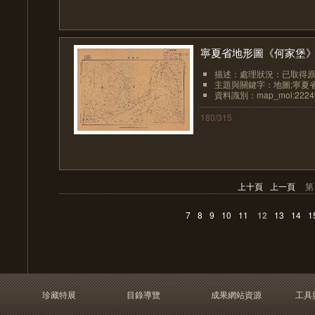
寧夏省地形圖《何家堡
描述：處理狀況：已取得
主題與關鍵字：地圖;寧夏
資料識別：map_moi:2224
180/315
上十頁
上一頁
第
7
8
9
10
11
12
13
14
1
珍藏特展
目錄導覽
成果網站資源
工具