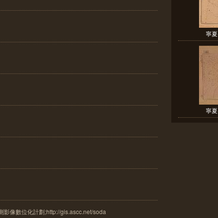
寧夏
寧夏
計劃;http://gis.ascc.net/soda