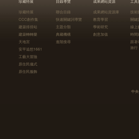
珍藏特展
目錄導覽
成果網站資源
工具
珍藏特展
聯合目錄
成果網站資源庫
技術
CCC創作集
快速關鍵詞導覽
教育學習
關鍵
建築排排站
主題分類
學術研究
線上
建築轉轉樂
典藏機構
創意加值
時間
天地宮
進階搜尋
跟著
旅行
安平追想1661
工藝大冒險
原住民儀式
原住民服飾
中央