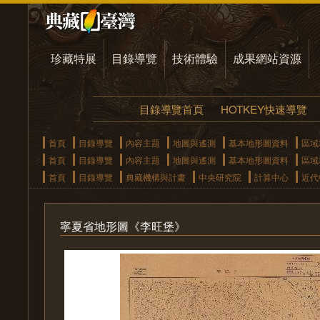
珍藏特展
目錄導覽
技術體驗
成果網站資源
目錄導覽首頁
HOTKEY快速導覽
首頁
目錄導覽
內容主題
地圖與遙測
基本地形圖資料
區域
首頁
目錄導覽
內容主題
地圖與遙測
基本地形圖資料
區域
首頁
目錄導覽
典藏機構與計畫
中央研究院
計算中心
近代
寧夏省地形圖《李旺堡》