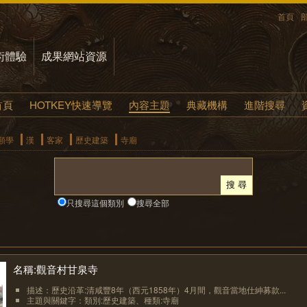
首頁
術體驗
成果網站資源
首頁
HOTKEY快速導覽
內容主題
典藏機構
進階搜尋
類學
漢
客家
歷史建築
寺廟
只搜尋這個類別
搜尋全部
名稱:觀音村甘泉寺
描述：歷史沿革:清咸豐8年（西元1858年）4月間，觀音當地仕紳募款...
主題與關鍵字：類別:歷史建築、種類:寺廟