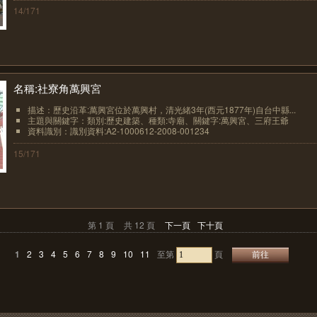
14/171
名稱:社寮角萬興宮
描述：歷史沿革:萬興宮位於萬興村，清光緒3年(西元1877年)自台中縣...
主題與關鍵字：類別:歷史建築、種類:寺廟、關鍵字:萬興宮、三府王爺
資料識別：識別資料:A2-1000612-2008-001234
15/171
第 1 頁
共 12 頁
下一頁
下十頁
1
2
3
4
5
6
7
8
9
10
11
至第
頁