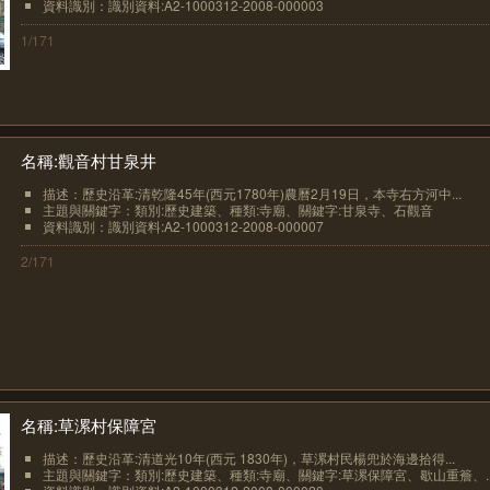
資料識別：識別資料:A2-1000312-2008-000003
1/171
名稱:觀音村甘泉井
描述：歷史沿革:清乾隆45年(西元1780年)農曆2月19日，本寺右方河中...
主題與關鍵字：類別:歷史建築、種類:寺廟、關鍵字:甘泉寺、石觀音
資料識別：識別資料:A2-1000312-2008-000007
2/171
名稱:草漯村保障宮
描述：歷史沿革:清道光10年(西元 1830年)，草漯村民楊兜於海邊拾得...
主題與關鍵字：類別:歷史建築、種類:寺廟、關鍵字:草漯保障宮、歇山重簷、..