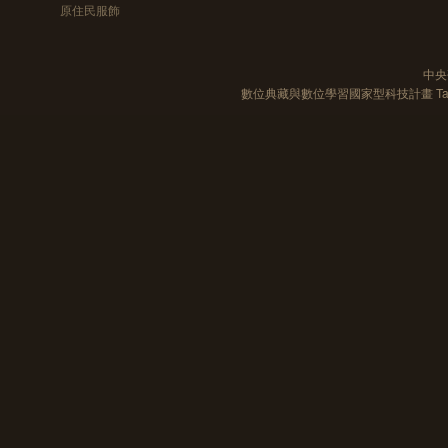
原住民服飾
中央
數位典藏與數位學習國家型科技計畫 Taiwan e-Le