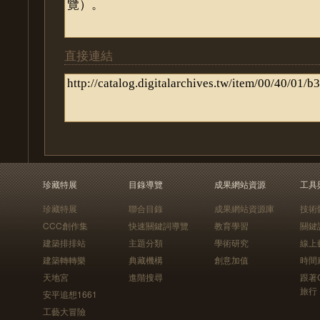
直接連結
珍藏特展
目錄導覽
成果網站資源
工具
珍藏特展
聯合目錄
成果網站資源庫
技術
CCC創作集
快速關鍵詞導覽
教育學習
關鍵
建築排排站
主題分類
學術研究
線上
建築轉轉樂
典藏機構
創意加值
時間
天地宮
進階搜尋
跟著
旅行
安平追想1661
工藝大冒險