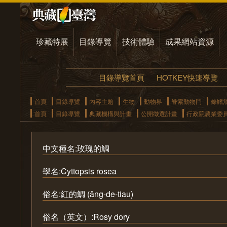
珍藏特展
目錄導覽
技術體驗
成果網站資源
目錄導覽首頁
HOTKEY快速導覽
首頁
目錄導覽
內容主題
生物
動物界
脊索動物門
條鰭
首頁
目錄導覽
典藏機構與計畫
公開徵選計畫
行政院農業委
中文種名:玫瑰的鯛
學名:Cyttopsis rosea
俗名:紅的鯛 (âng-de-tiau)
俗名（英文）:Rosy dory