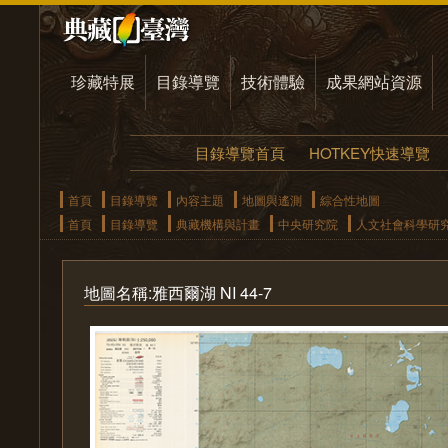
珍藏特展
目錄導覽
技術體驗
成果網站資源
目錄導覽首頁
HOTKEY快速導覽
首頁
目錄導覽
內容主題
地圖與遙測
綜合性地圖
首頁
目錄導覽
典藏機構與計畫
中央研究院
人文社會科學研
地圖名稱:雅西爾湖 NI 44-7