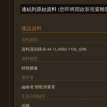
連結到原始資料
(您即將開啟新視窗離
後設資料
資料識別：
資料識別碼:B-44-1L-0062-110b_t296
資料類型：
靜態圖像
著作者：
編繪者:聯勤測量署
主題與關鍵字：
地圖