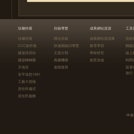
珍藏特展
目錄導覽
成果網站資源
工具
珍藏特展
聯合目錄
成果網站資源庫
技術
CCC創作集
快速關鍵詞導覽
教育學習
關鍵
建築排排站
主題分類
學術研究
線上
建築轉轉樂
典藏機構
創意加值
時間
天地宮
進階搜尋
跟著
旅行
安平追想1661
工藝大冒險
原住民儀式
原住民服飾
中央