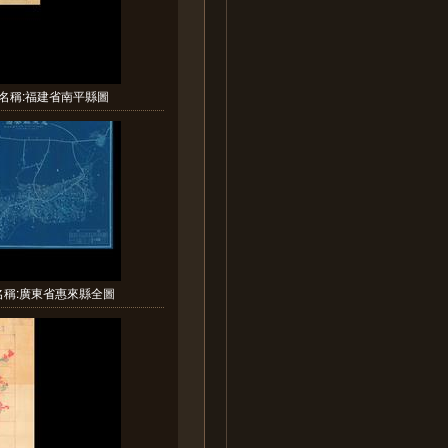
名稱:福建省南平縣圖
名稱:廣東省惠來縣全圖