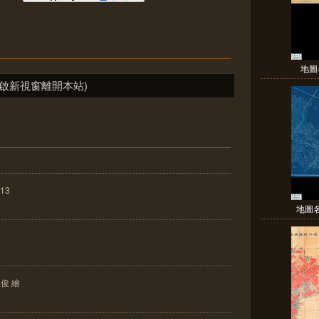
地圖
啟新視窗離開本站)
13
地圖
俊 繪