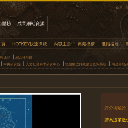
首頁
術體驗
成果網站資源
首頁
HOTKEY快速導覽
內容主題
典藏機構
進階搜尋
與遙測
綜合性地圖
中央研究院
人文社會科學研究中心
地圖數位典藏整合查詢系統
內政部地
評分與驗證
請為這筆數