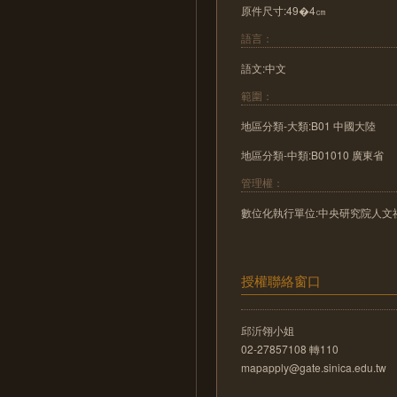
原件尺寸:49�4㎝
語言：
語文:中文
範圍：
地區分類-大類:B01 中國大陸
地區分類-中類:B01010 廣東省
管理權：
數位化執行單位:中央研究院人文
授權聯絡窗口
邱沂翎小姐
02-27857108 轉110
mapapply@gate.sinica.edu.tw