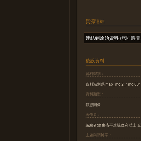
資源連結
連結到原始資料
(您即將開
後設資料
資料識別：
資料識別碼:map_moi2_1moi001
資料類型：
靜態圖像
著作者：
編繪者:廣東省平遠縣政府 技士 丘
主題與關鍵字：