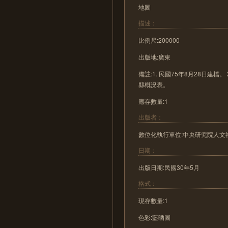
地圖
描述：
比例尺:200000
出版地:廣東
備註:1. 民國75年8月28日建
縣概況表。
應存數量:1
出版者：
數位化執行單位:中央研究院人文
日期：
出版日期:民國30年5月
格式：
現存數量:1
色彩:藍晒圖