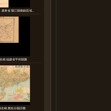
.廣東省 陽江縣鄉鎮區域...
名稱:福建省平和縣圖
圖名稱:奧桂分縣詳圖