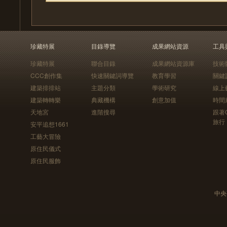
珍藏特展
目錄導覽
成果網站資源
工具
珍藏特展
聯合目錄
成果網站資源庫
技術
CCC創作集
快速關鍵詞導覽
教育學習
關鍵
建築排排站
主題分類
學術研究
線上
建築轉轉樂
典藏機構
創意加值
時間
天地宮
進階搜尋
跟著
旅行
安平追想1661
工藝大冒險
原住民儀式
原住民服飾
中央