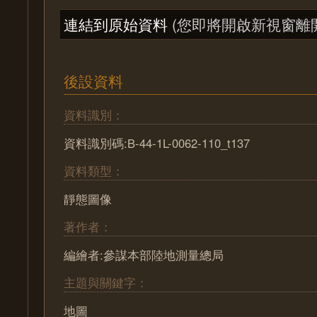
連結到原始資料
(您即將開啟新視窗離
後設資料
資料識別：
資料識別碼:B-44-1L-0062-110_t137
資料類型：
靜態圖像
著作者：
編繪者:參謀本部陸地測量總局
主題與關鍵字：
地圖