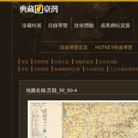
珍藏特展
目錄導覽
技術體驗
成果網站資源
目錄導覽首頁
HOTKEY快速導覽
首頁
目錄導覽
內容主題
地圖與遙測
綜合性地圖
首頁
目錄導覽
典藏機構與計畫
中央研究院
人文社會科學研
地圖名稱:莒縣_NI_50-4