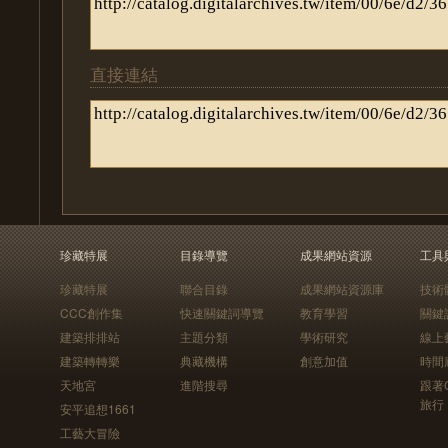
直接連結
珍藏特展
目錄導覽
成果網站資源
工具
珍藏特展
聯合目錄
成果網站資源庫
技術
CCC創作集
快速關鍵詞導覽
教育學習
關鍵
建築排排站
主題分類
學術研究
線上
建築轉轉樂
典藏機構
創意加值
時間
天地宮
進階搜尋
跟著
旅行
安平追想1661
工藝大冒險