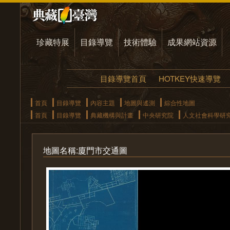
珍藏特展
目錄導覽
技術體驗
成果網站資源
目錄導覽首頁
HOTKEY快速導覽
首頁
目錄導覽
內容主題
地圖與遙測
綜合性地圖
首頁
目錄導覽
典藏機構與計畫
中央研究院
人文社會科學研
地圖名稱:廈門市交通圖