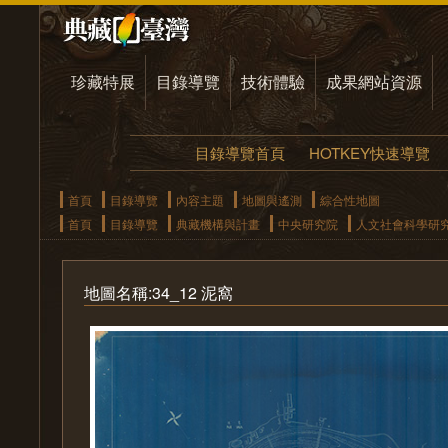
珍藏特展
目錄導覽
技術體驗
成果網站資源
目錄導覽首頁
HOTKEY快速導覽
首頁
目錄導覽
內容主題
地圖與遙測
綜合性地圖
首頁
目錄導覽
典藏機構與計畫
中央研究院
人文社會科學研
地圖名稱:34_12 泥窩