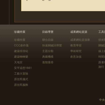
珍藏特展
目錄導覽
成果網站資源
工具
珍藏特展
聯合目錄
成果網站資源庫
技術
CCC創作集
快速關鍵詞導覽
教育學習
關鍵
建築排排站
主題分類
學術研究
線上
建築轉轉樂
典藏機構
創意加值
時間
天地宮
進階搜尋
跟著
旅行
安平追想1661
工藝大冒險
原住民儀式
原住民服飾
中央