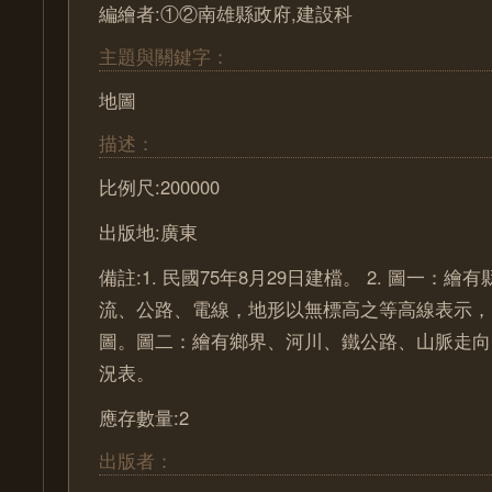
編繪者:①②南雄縣政府,建設科
主題與關鍵字：
地圖
描述：
比例尺:200000
出版地:廣東
備註:1. 民國75年8月29日建檔。 2. 圖一：
流、公路、電線，地形以無標高之等高線表示，
圖。圖二：繪有鄉界、河川、鐵公路、山脈走向
況表。
應存數量:2
出版者：