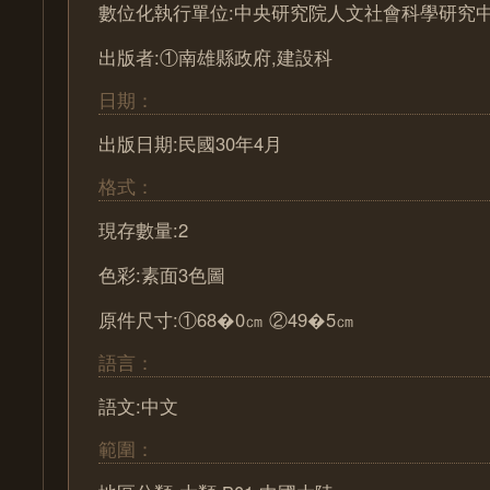
數位化執行單位:中央研究院人文社會科學研究
出版者:①南雄縣政府,建設科
日期：
出版日期:民國30年4月
格式：
現存數量:2
色彩:素面3色圖
原件尺寸:①68�0㎝ ②49�5㎝
語言：
語文:中文
範圍：