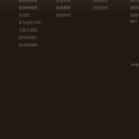
建築轉轉樂
典藏機構
創意加值
時間
天地宮
進階搜尋
跟著
旅行
安平追想1661
工藝大冒險
原住民儀式
原住民服飾
中央