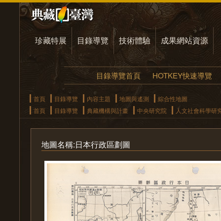
珍藏特展
目錄導覽
技術體驗
成果網站資源
目錄導覽首頁
HOTKEY快速導覽
首頁
目錄導覽
內容主題
地圖與遙測
綜合性地圖
首頁
目錄導覽
典藏機構與計畫
中央研究院
人文社會科學研
地圖名稱:日本行政區劃圖