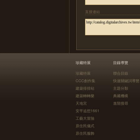
直接連結
珍藏特展
目錄導覽
珍藏特展
聯合目錄
CCC創作集
快速關鍵詞導覽
建築排排站
主題分類
建築轉轉樂
典藏機構
天地宮
進階搜尋
安平追想1661
工藝大冒險
原住民儀式
原住民服飾