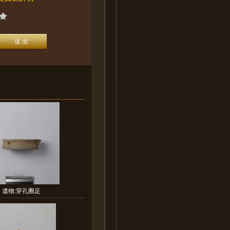
遺物:穿孔圈足