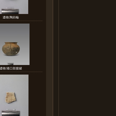
遺物:陶紡輪
遺物:矮口鼓腹罐