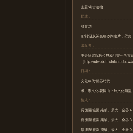
主題:考古遺物
描述：
材質:陶
形制:淺灰褐色細砂陶腹片，壁
出版者：
中央研究院數位典藏計畫---考
（http://ndweb.iis.sinica.edu.t
日期：
文化年代:鐵器時代
考古學文化:花岡山上層文化類型
格式：
長:測量範圍 殘破、最大；全器 4.
寬:測量範圍 殘破、最大；全器 3.
厚:測量範圍 殘破、最大；全器 0.