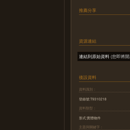
推薦分享
資源連結
連結到原始資料
(您即將開
後設資料
資料識別：
登錄號:T9310218
資料類型：
形式:實體物件
主題與關鍵字：