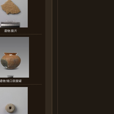
遺物:腹片
遺物:矮口鼓腹罐