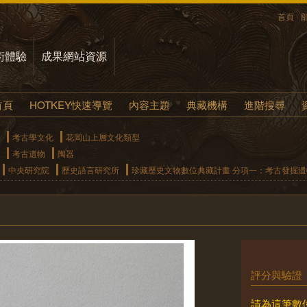
首頁
術體驗
成果網站資源
首頁
HOTKEY快速導覽
內容主題
典藏機構
進階搜尋
考古學文化
花岡山上層文化類型
考古遺物
陶器
中央研究院
歷史語言研究所
珍藏歷史文物數位典藏計畫 分項一：考古發掘
評分與驗證
請為這筆數