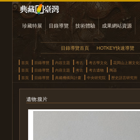
珍藏特展
目錄導覽
技術體驗
成果網站資源
目錄導覽首頁
HOTKEY快速導覽
首頁
目錄導覽
內容主題
考古
考古學文化
花岡山上層文化
首頁
目錄導覽
內容主題
考古
考古遺物
陶器
首頁
目錄導覽
典藏機構與計畫
中央研究院
歷史語言研究所
遺物:腹片