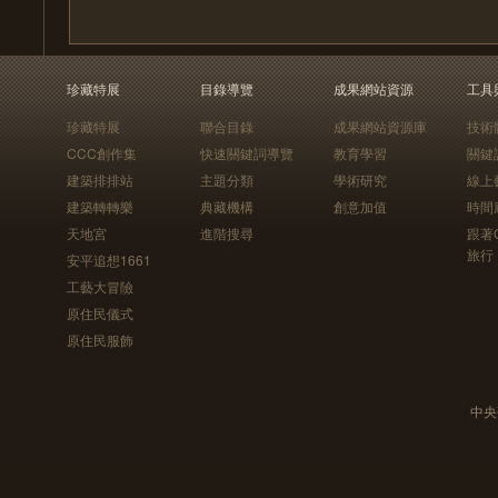
珍藏特展
目錄導覽
成果網站資源
工具
珍藏特展
聯合目錄
成果網站資源庫
技術
CCC創作集
快速關鍵詞導覽
教育學習
關鍵
建築排排站
主題分類
學術研究
線上
建築轉轉樂
典藏機構
創意加值
時間
天地宮
進階搜尋
跟著
旅行
安平追想1661
工藝大冒險
原住民儀式
原住民服飾
中央