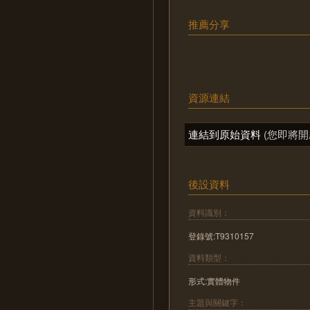
推薦分享
資源連結
連結到原始資料
(您即將開
後設資料
資料識別：
登錄號:T9310157
資料類型：
形式:實體物件
主題與關鍵字：