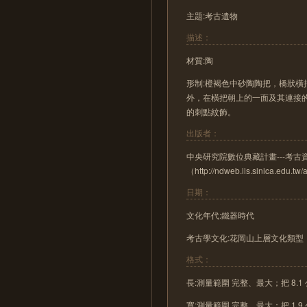
主題:考古遺物
描述：
材質:陶
形制:橙褐色中砂陶陶把，橋狀
外，在橫把朝上的一面及其連接
的刺點紋飾。
出版者：
中央研究院數位典藏計畫---考
（http://ndweb.iis.sinica.edu.t
日期：
文化年代:鐵器時代
考古學文化:花岡山上層文化類型
格式：
長:測量範圍 完整、最大；把 8.1
寬:測量範圍 完整、最大；把 1.9