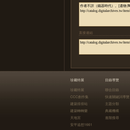
直接連結
珍藏特展
目錄導覽
珍藏特展
聯合目錄
CCC創作集
快速關鍵詞導覽
建築排排站
主題分類
建築轉轉樂
典藏機構
天地宮
進階搜尋
安平追想1661