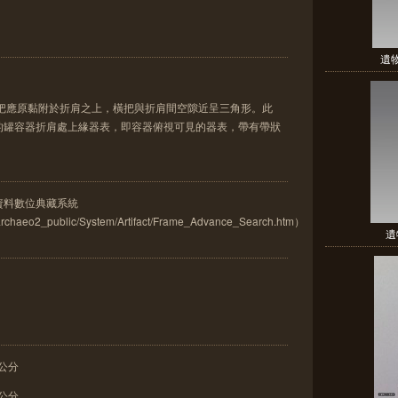
遺
橫把應原黏附於折肩之上，橫把與折肩間空隙近呈三角形。此
的罐容器折肩處上緣器表，即容器俯視可見的器表，帶有帶狀
古資料數位典藏系統
w/archaeo2_public/System/Artifact/Frame_Advance_Search.htm）
遺
 公分
 公分