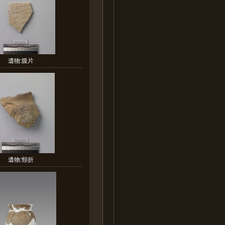
遺物:腹片
遺物:頸折