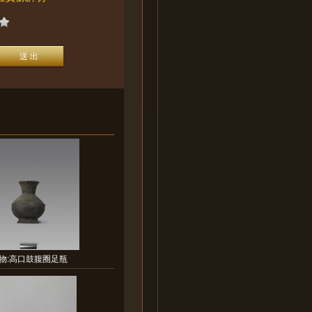
物:高口鼓腹圈足瓶