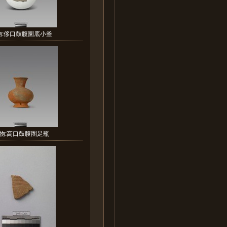
物:侈口鼓腹圜底小釜
物:高口鼓腹圈足瓶