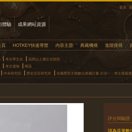
首頁
術體驗
成果網站資源
首頁
HOTKEY快速導覽
內容主題
典藏機構
進階搜尋
考古學文化
花岡山上層文化類型
考古遺物
陶器
中央研究院
歷史語言研究所
珍藏歷史文物數位典藏計畫 分項一：考古發掘
評分與驗證
請為這筆數