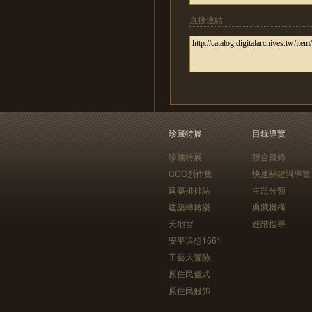
直接連結
珍藏特展
目錄導覽
珍藏特展
聯合目錄
CCC創作集
快速關鍵詞導覽
建築排排站
主題分類
建築轉轉樂
典藏機構
天地宮
進階搜尋
安平追想1661
工藝大冒險
原住民儀式
原住民服飾