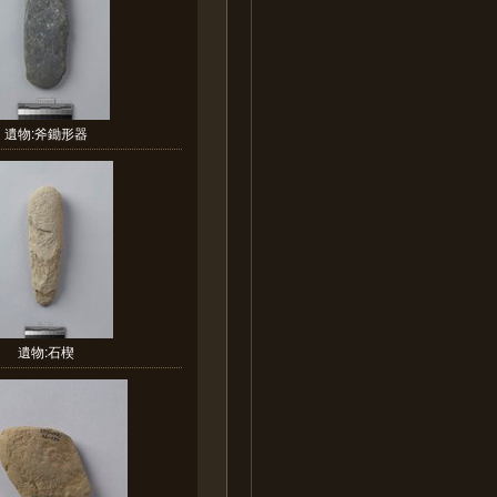
遺物:斧鋤形器
遺物:石楔