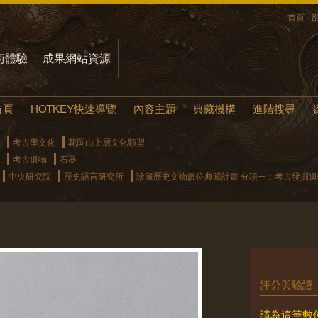
首頁
術體驗
成果網站資源
首頁
HOTKEY快速導覽
內容主題
典藏機構
進階搜尋
考古學文化
花岡山上層文化類型
考古遺物
石器
中央研究院
歷史語言研究所
珍藏歷史文物數位典藏計畫 分項一：考古發掘
評分與驗證
請為這筆數