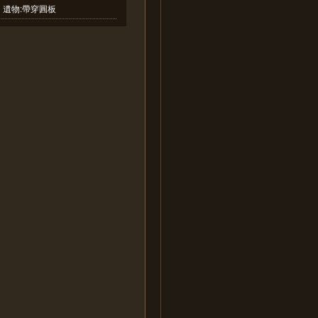
遺物:帶穿圓板