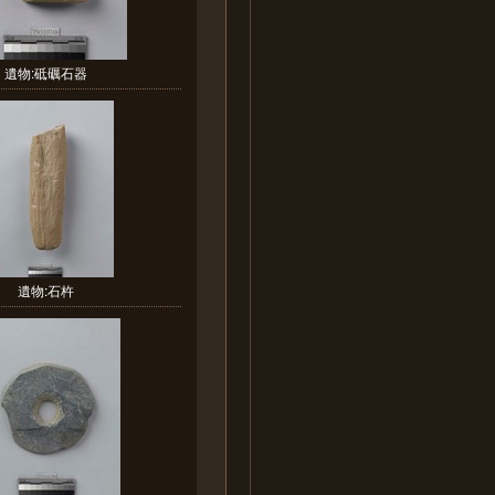
遺物:砥礪石器
遺物:石杵