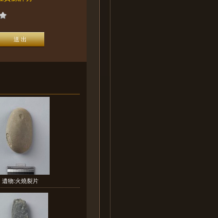
遺物:火燒裂片