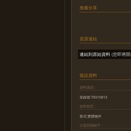
推薦分享
資源連結
連結到原始資料
(您即將開
後設資料
資料識別：
登錄號:T9310813
資料類型：
形式:實體物件
主題與關鍵字：