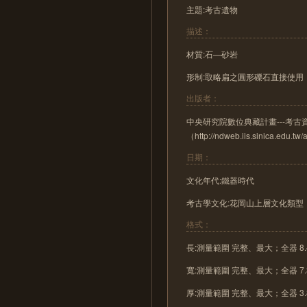
主題:考古遺物
描述：
材質:石—砂岩
形制:取略扁之圓形礫石直接使用
出版者：
中央研究院數位典藏計畫---考
（http://ndweb.iis.sinica.edu.t
日期：
文化年代:鐵器時代
考古學文化:花岡山上層文化類型
格式：
長:測量範圍 完整、最大；全器 8.
寬:測量範圍 完整、最大；全器 7.
厚:測量範圍 完整、最大；全器 3.